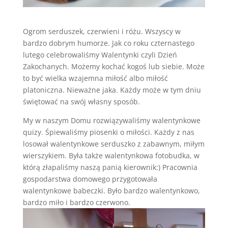
Ogrom serduszek, czerwieni i różu. Wszyscy w
bardzo dobrym humorze. Jak co roku czternastego
lutego celebrowaliśmy Walentynki czyli Dzień
Zakochanych. Możemy kochać kogoś lub siebie. Może
to być wielka wzajemna miłość albo miłość
platoniczna. Nieważne jaka. Każdy może w tym dniu
świętować na swój własny sposób.
My w naszym Domu rozwiązywaliśmy walentynkowe
quizy. Śpiewaliśmy piosenki o miłości. Każdy z nas
losował walentynkowe serduszko z zabawnym, miłym
wierszykiem. Była także walentynkowa fotobudka, w
którą złapaliśmy naszą panią kierownik:) Pracownia
gospodarstwa domowego przygotowała
walentynkowe babeczki. Było bardzo walentynkowo,
bardzo miło i bardzo czerwono.