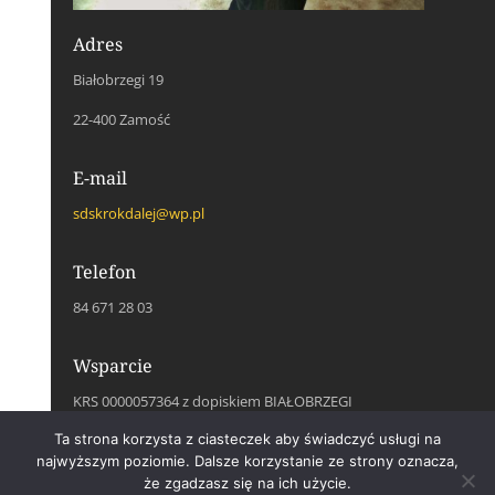
Adres
Białobrzegi 19
22-400 Zamość
E-mail
sdskrokdalej@wp.pl
Telefon
84 671 28 03
Wsparcie
KRS 0000057364 z dopiskiem BIAŁOBRZEGI
Ta strona korzysta z ciasteczek aby świadczyć usługi na
Social Media
najwyższym poziomie. Dalsze korzystanie ze strony oznacza,
że zgadzasz się na ich użycie.