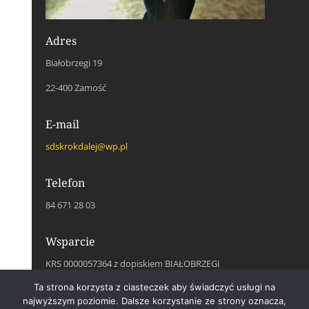
Adres
Białobrzegi 19
22-400 Zamość
E-mail
sdskrokdalej@wp.pl
Telefon
84 671 28 03
Wsparcie
KRS 0000057364 z dopiskiem BIAŁOBRZEGI
Ta strona korzysta z ciasteczek aby świadczyć usługi na
Social Media
najwyższym poziomie. Dalsze korzystanie ze strony oznacza,