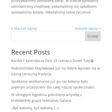
przezywaliśmy atmosferę świąt. W trakcie spotkania
odmówiliśmy modlitwę, połamaliśmy się opłatkiem,
śpiewaliśmy kolędy, składaliśmy sobie życzenia.
« Starsze wpisy
Kolejne wpisy »
Szukaj
Recent Posts
Kartka z kalendarza Dziś 23 czerwca Dzień Taty😁
Nabożeństwo Majówkowe już na dobre wpisało się w
naszą coroczną tradycję.
Spotkanie wielkanocne już po raz kolejny było
pięknym przeżyciem dla całej naszej społeczności.
W ubiegłym tygodniu gościliśmy artystkę z
krakowskiej grupy teatralnej Galana.
„Być kobietą, być kobietą (…)