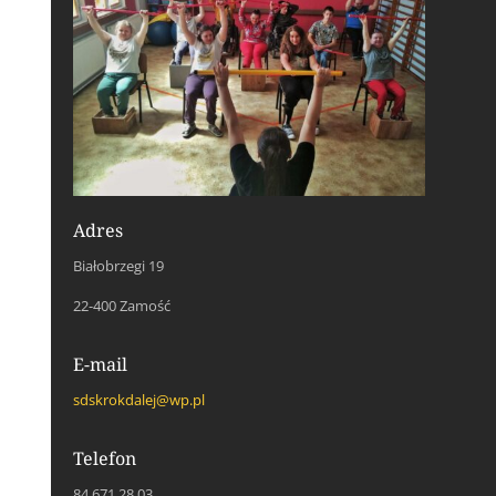
Adres
Białobrzegi 19
22-400 Zamość
E-mail
sdskrokdalej@wp.pl
Telefon
84 671 28 03