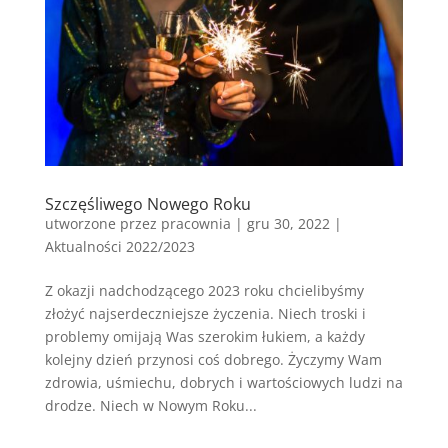
Szczęśliwego Nowego Roku
utworzone przez
pracownia
|
gru 30, 2022
|
Aktualności 2022/2023
Z okazji nadchodzącego 2023 roku chcielibyśmy
złożyć najserdeczniejsze życzenia. Niech troski i
problemy omijają Was szerokim łukiem, a każdy
kolejny dzień przynosi coś dobrego. Życzymy Wam
zdrowia, uśmiechu, dobrych i wartościowych ludzi na
drodze. Niech w Nowym Roku...